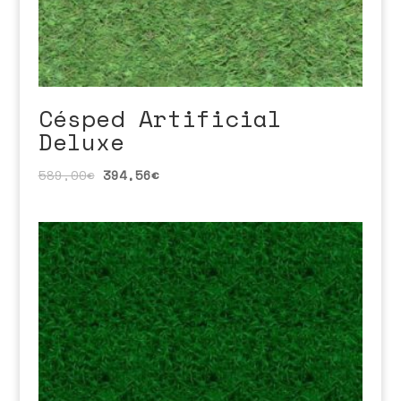
Césped Artificial
Deluxe
589,00
€
394,56
€