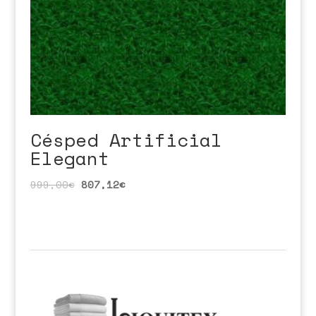
Césped Artificial
Elegant
999,00
€
807,12
€