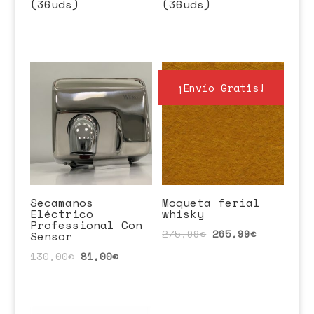
(36uds)
(36uds)
¡Envío Gratis!
Secamanos
Moqueta ferial
Eléctrico
whisky
Professional Con
275,99
€
265,99
€
Sensor
130,00
€
81,00
€