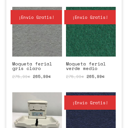
¡Envío Gratis!
¡Envío Gratis!
Moqueta ferial
Moqueta ferial
gris claro
verde medio
275,99
€
265,99
€
275,99
€
265,99
€
¡Envío Gratis!