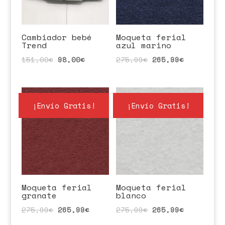
Cambiador bebé
Moqueta ferial
Trend
azul marino
151,00
€
98,00
€
275,99
€
265,99
€
¡Envío Gratis!
¡Envío Gratis!
Moqueta ferial
Moqueta ferial
granate
blanco
275,99
€
265,99
€
275,99
€
265,99
€