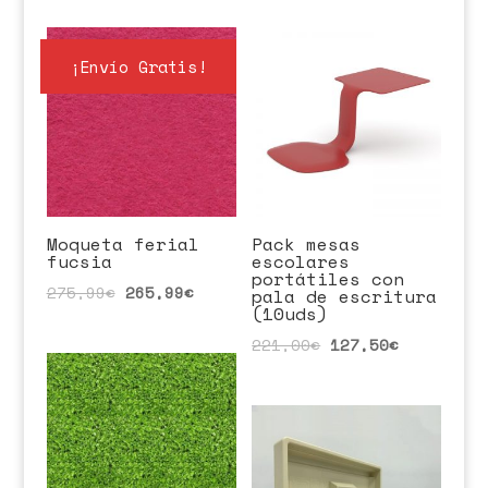
¡Envío Gratis!
Moqueta ferial
Pack mesas
fucsia
escolares
portátiles con
275,99
€
265,99
€
pala de escritura
(10uds)
221,00
€
127,50
€