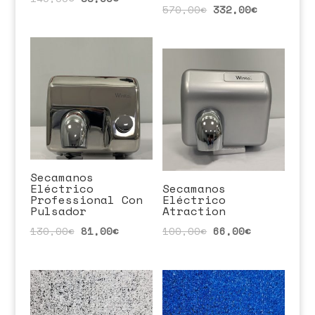
570,00
€
332,00
€
Secamanos
Eléctrico
Secamanos
Professional Con
Eléctrico
Pulsador
Atraction
130,00
€
81,00
€
100,00
€
66,00
€