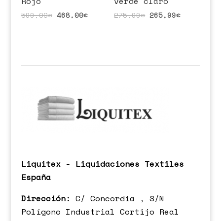
Rojo
verde claro
599,00
€
468,00
€
275,99
€
265,99
€
Liquitex - Liquidaciones Textiles
España
Dirección:
C/ Concordia , S/N
Polígono Industrial Cortijo Real