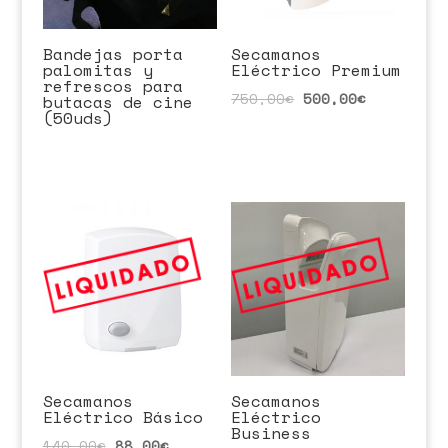
Bandejas porta
Secamanos
palomitas y
Eléctrico Premium
refrescos para
750,00
€
500,00
€
butacas de cine
(50uds)
Secamanos
Secamanos
Eléctrico Básico
Eléctrico
Business
140,00
€
88,00
€