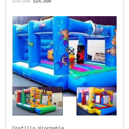
270,00
€
124,00
€
Castillo Hinchable