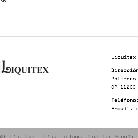
€
Liquitex
Direcció
Polígono
CP 11206
Teléfono
E-mail:
026 Liquitex - Liquidaciones Textiles España 