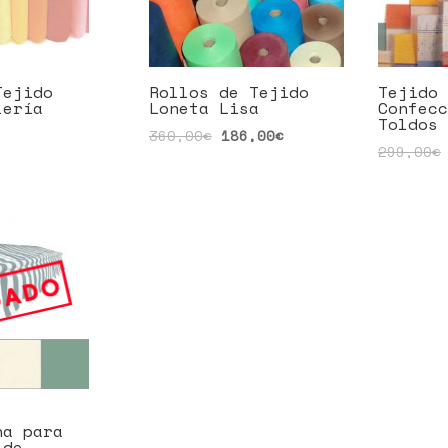
Tejido
Rollos de Tejido
Tejido 
lería
Loneta Lisa
Confecc
Toldos
360,00
€
186,00
€
299,00
€
na para
 de