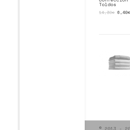
Toldos
14,30
€
6,40
© 2013 - 2