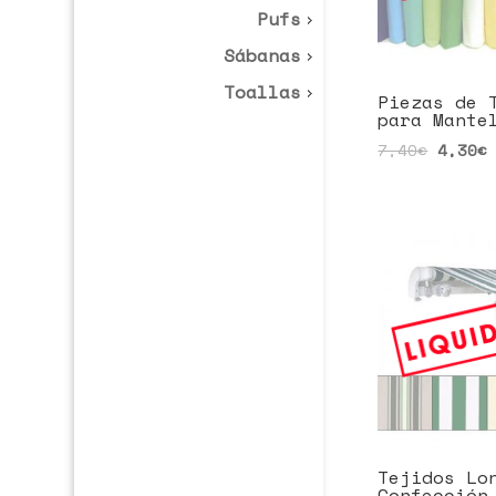
Pufs
Sábanas
Toallas
Piezas de 
para Mante
7,40
€
4,30
€
Tejidos Lo
Confección