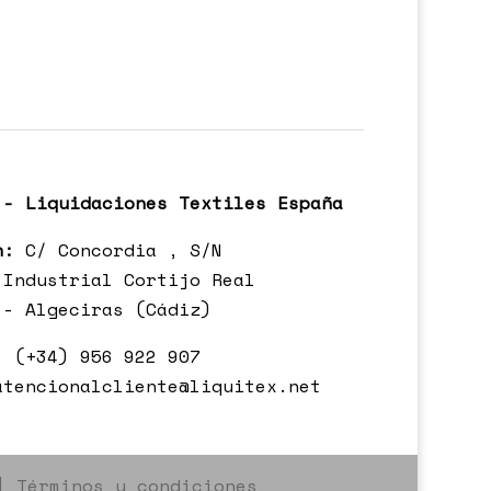
 - Liquidaciones Textiles España
n:
C/ Concordia , S/N
 Industrial Cortijo Real
 - Algeciras (Cádiz)
:
(+34) 956 922 907
atencionalcliente@liquitex.net
| Términos y condiciones