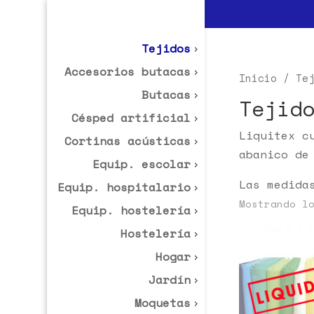
Tejidos
Accesorios butacas
Inicio
/ Tej
Butacas
Tejid
Césped artificial
Liquitex c
Cortinas acústicas
abanico de
Equip. escolar
Las medida
Equip. hospitalario
Mostrando l
Equip. hostelería
Hostelería
Hogar
Jardín
Moquetas