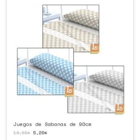
Juegos de Sabanas de 90cm
14,65
€
5,20
€