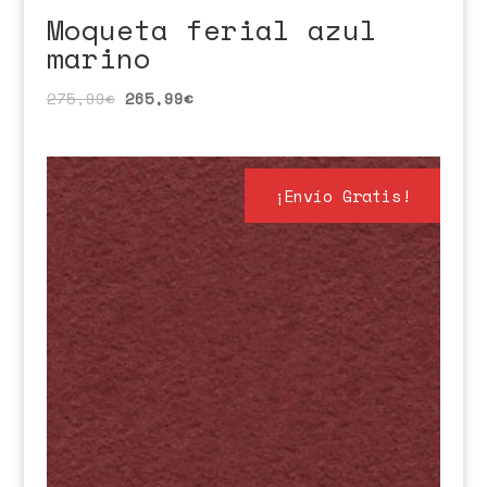
Moqueta ferial azul
marino
275,99
€
265,99
€
¡Envío Gratis!