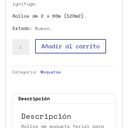
ignífuga.
Rollos de 2 x 60m (120m2).
Estado:
Nuevo.
Moqueta
Añadir al carrito
ferial
verde
claro
Categoría:
Moquetas
cantidad
Descripción
Descripción
Rollos de moqueta ferial para