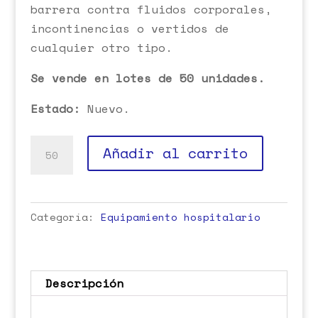
barrera contra fluidos corporales,
incontinencias o vertidos de
cualquier otro tipo.
Se vende en lotes de 50 unidades.
Estado:
Nuevo.
Protector
Añadir al carrito
de
colchón
de
Categoría:
Equipamiento hospitalario
90cm
cantidad
Descripción