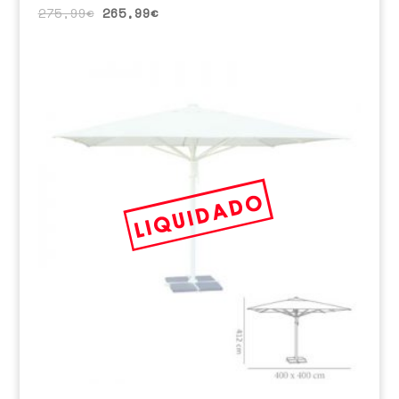
275,99
€
265,99
€