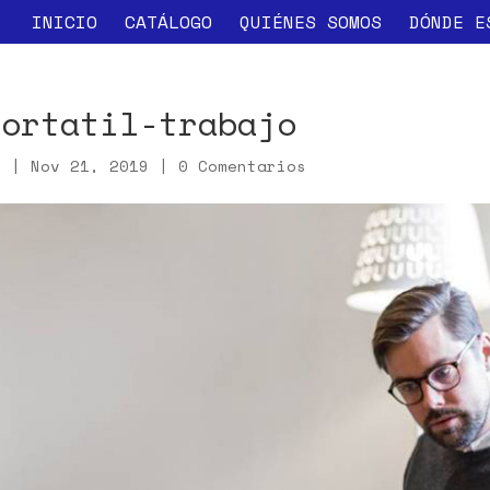
INICIO
CATÁLOGO
QUIÉNES SOMOS
DÓNDE E
portatil-trabajo
x
|
Nov 21, 2019
|
0 Comentarios