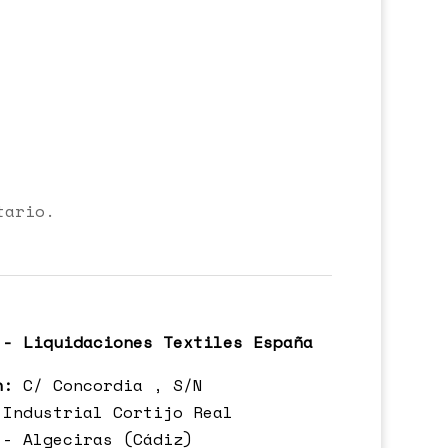
tario.
 - Liquidaciones Textiles España
n:
C/ Concordia , S/N
 Industrial Cortijo Real
 - Algeciras (Cádiz)