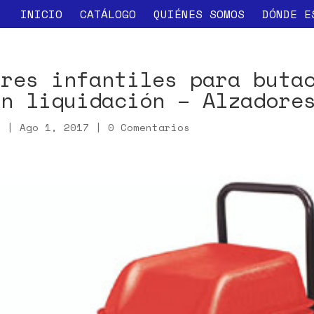
INICIO
CATÁLOGO
QUIÉNES SOMOS
DÓNDE E
ores infantiles para buta
en liquidación – Alzadore
x
|
Ago 1, 2017
|
0 Comentarios