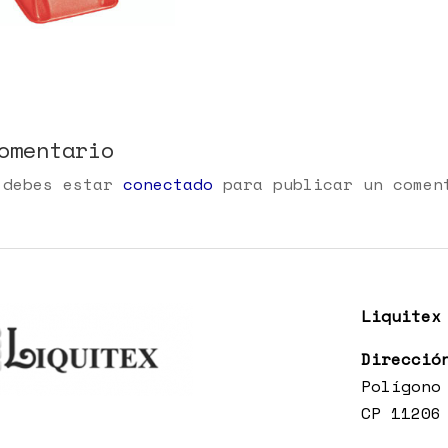
omentario
 debes estar
conectado
para publicar un comen
Liquitex
Direcció
Polígono
CP 11206