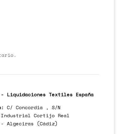
tario.
 - Liquidaciones Textiles España
n:
C/ Concordia , S/N
 Industrial Cortijo Real
 - Algeciras (Cádiz)