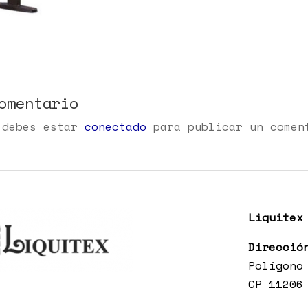
omentario
 debes estar
conectado
para publicar un comen
Liquitex
Direcció
Polígono
CP 11206