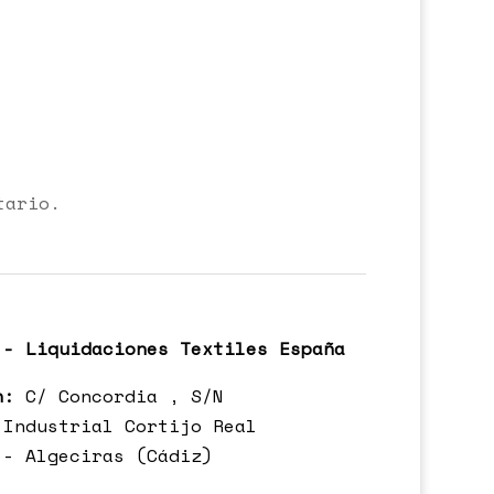
tario.
 - Liquidaciones Textiles España
n:
C/ Concordia , S/N
 Industrial Cortijo Real
 - Algeciras (Cádiz)