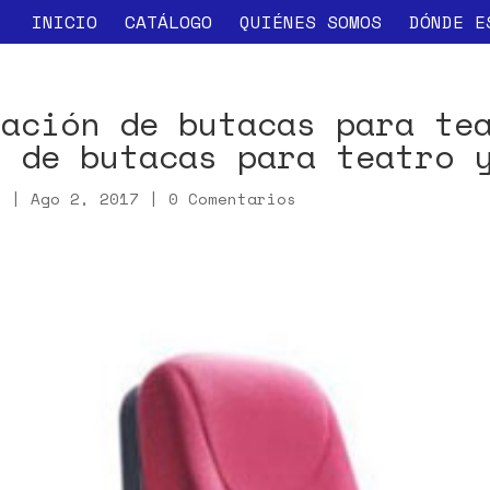
INICIO
CATÁLOGO
QUIÉNES SOMOS
DÓNDE E
dación de butacas para te
a de butacas para teatro 
x
|
Ago 2, 2017
|
0 Comentarios