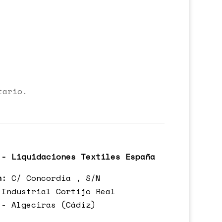
tario.
 - Liquidaciones Textiles España
n:
C/ Concordia , S/N
 Industrial Cortijo Real
 - Algeciras (Cádiz)