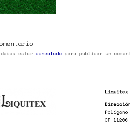
omentario
 debes estar
conectado
para publicar un comen
Liquitex
Direcció
Polígono
CP 11206