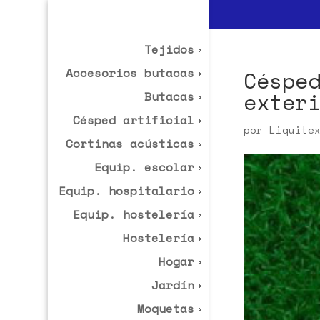
Tejidos
Accesorios butacas
Céspe
exter
Butacas
Césped artificial
por
Liquite
Cortinas acústicas
Equip. escolar
Equip. hospitalario
Equip. hostelería
Hostelería
Hogar
Jardín
Moquetas