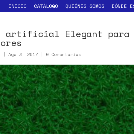
INICIO
CATÁLOGO
QUIÉNES SOMOS
DÓNDE E
d artificial Elegant para
iores
x
|
Ago 3, 2017
|
0 Comentarios