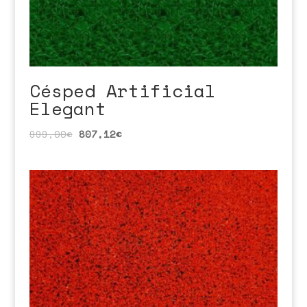
Césped Artificial
Elegant
999,00
€
807,12
€