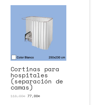
Cortinas para
hospitales
(separación de
camas)
118,00
€
77,00
€