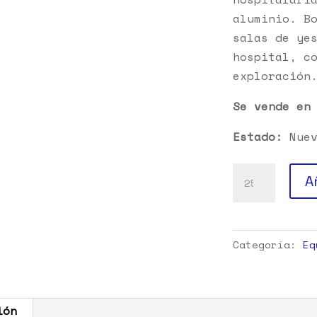
aluminio. B
salas de ye
hospital, c
exploración
Se vende en
Estado:
Nuev
Cortinas
A
para
hospitales
(separación
Categoría:
Eq
de
camas)
cantidad
ión