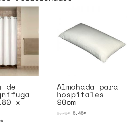
a de
Almohada para
gnífuga
hospitales
180 x
90cm
9,75
€
5,45
€
5
€