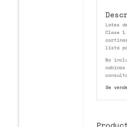
Desc
Lotes d
Clase 1
cortina
lista p
No incl
cabinas
consult
Se vend
Produc