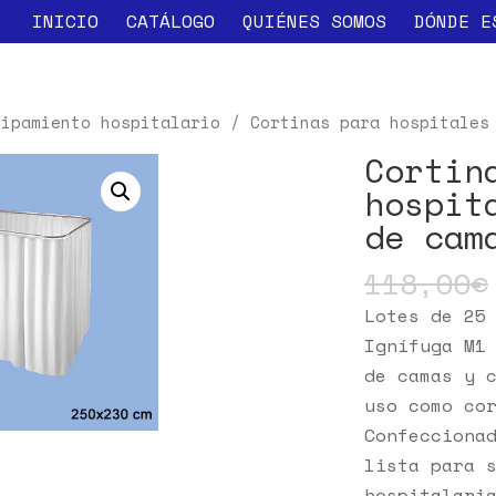
INICIO
CATÁLOGO
QUIÉNES SOMOS
DÓNDE E
uipamiento hospitalario
/ Cortinas para hospitales 
Cortin
hospit
de cam
118,00
€
Lotes de 25
Ignífuga M1
de camas y 
uso como co
Confecciona
lista para 
hospitalari