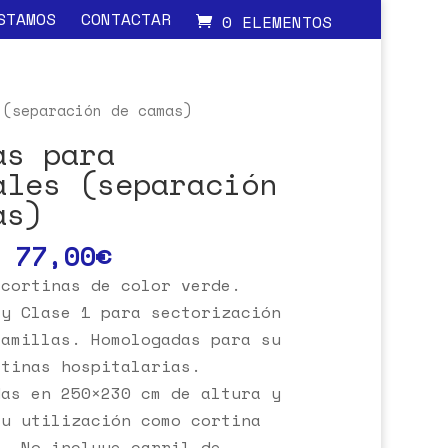
STAMOS
CONTACTAR
0 ELEMENTOS
(separación de camas)
as para
ales (separación
as)
77,00
€
 cortinas de color verde.
 y Clase 1 para sectorización
camillas. Homologadas para su
rtinas hospitalarias.
das en 250×230 cm de altura y
su utilización como cortina
a. No incluye carril de