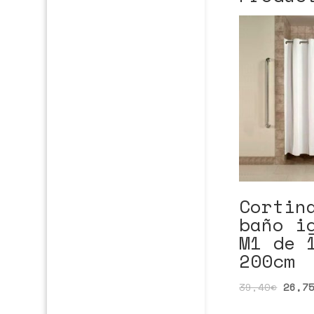
Cortin
baño i
M1 de 
200cm
39,40
€
26,7