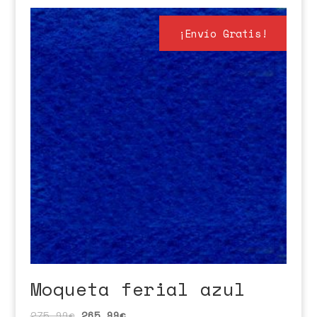
¡Envío Gratis!
Moqueta ferial azul
275,99
€
265,99
€