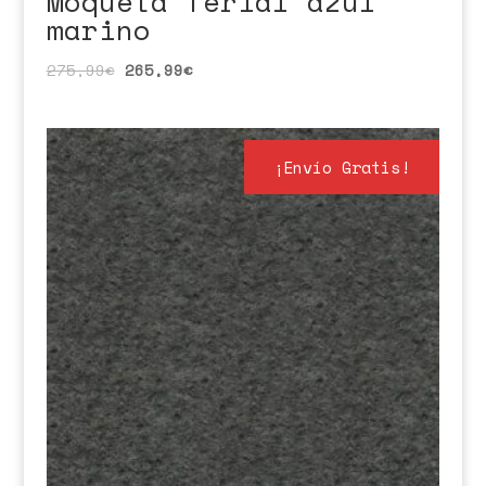
Moqueta ferial azul
marino
275,99
€
265,99
€
¡Envío Gratis!