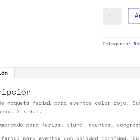
Moqueta
A
ferial
rojo
cantidad
Categoría:
Mo
ión
ripción
de moqueta ferial para eventos color rojo. Su
ones: 2 x 60m.
omendado para ferias, stand, eventos, congres
 ferial para eventos con calidad ignífuga. Su