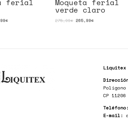
a ferial
Moqueta ferial
verde claro
,99
€
275,99
€
265,99
€
Liquitex
Direcció
Polígono
CP 11206
Teléfono
E-mail: