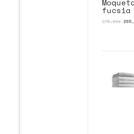
Moquet
fucsia
275,99
€
265