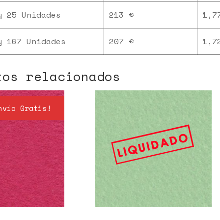
y 25 Unidades
213 €
1,7
y 167 Unidades
207 €
1,7
tos relacionados
nvío Gratis!