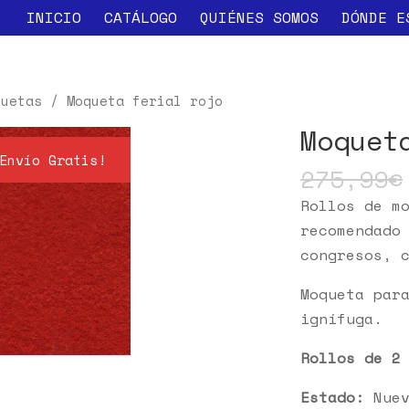
INICIO
CATÁLOGO
QUIÉNES SOMOS
DÓNDE E
quetas
/ Moqueta ferial rojo
Moquet
Envío Gratis!
275,99
€
Rollos de m
recomendado
congresos, 
Moqueta par
ignífuga.
Rollos de 2
Estado:
Nuev