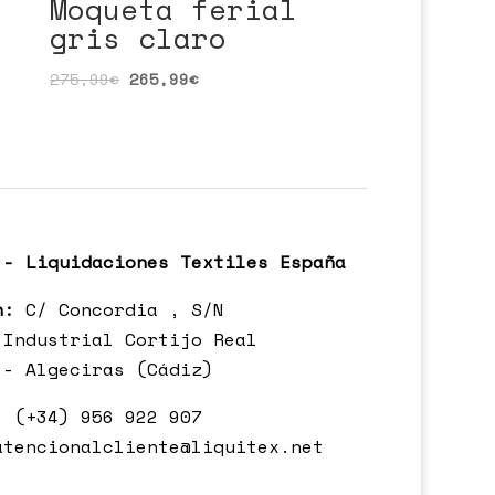
Moqueta ferial
gris claro
275,99
€
265,99
€
 - Liquidaciones Textiles España
n:
C/ Concordia , S/N
 Industrial Cortijo Real
 - Algeciras (Cádiz)
:
(+34) 956 922 907
atencionalcliente@liquitex.net