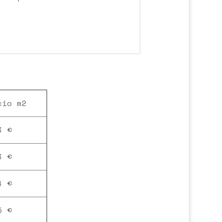
cio m2
3 €
3 €
6 €
5 €