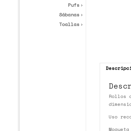
Pufs
Sábanas
Toallas
Descripc
Desc
Rollos 
dimensi
Uso rec
Moqueta