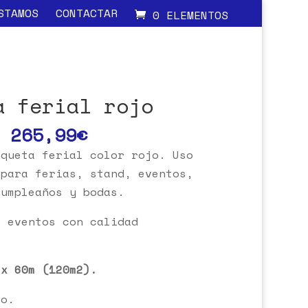
STAMOS
CONTACTAR
0 ELEMENTOS
a ferial rojo
265,99
€
oqueta ferial color rojo. Uso
 para ferias, stand, eventos,
cumpleaños y bodas.
a eventos con calidad
 x 60m (120m2).
o.