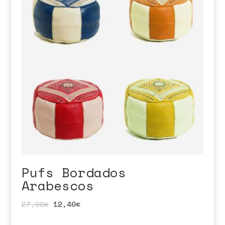
Pufs Bordados
Arabescos
27,00
€
12,40
€