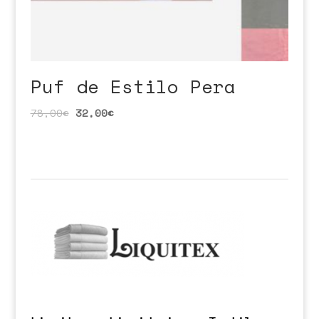
Puf de Estilo Pera
78,00
€
32,00
€